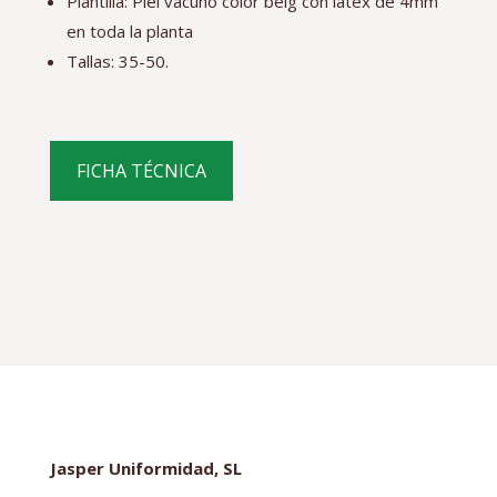
Plantilla: Piel vacuno color beig con latex de 4mm
en toda la planta
Tallas: 35-50.
FICHA TÉCNICA
Jasper Uniformidad, SL