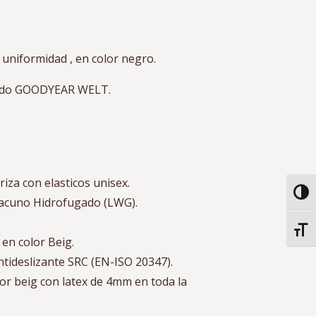
 uniformidad , en color negro.
sido GOODYEAR WELT.
iza con elasticos unisex.
Alter
 vacuno Hidrofugado (LWG).
Alter
 en color Beig.
tideslizante SRC (EN-ISO 20347).
olor beig con latex de 4mm en toda la