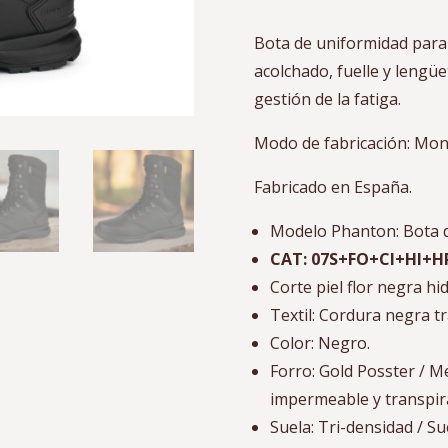
Bota de uniformidad para u
acolchado, fuelle y lengü
gestión de la fatiga.
Modo de fabricación: Mo
Fabricado en España.
Modelo Phanton: Bota d
CAT: 07S+FO+CI+HI+HR
Corte piel flor negra h
Textil: Cordura negra t
Color: Negro.
Forro: Gold Posster / M
impermeable y transpira
Suela: Tri-densidad / S