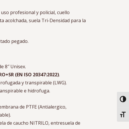
so profesional y policial, cuello
eta acolchada, suela Tri-Densidad para la
ntado pegado.
e 8″ Unisex.
O+SR (EN ISO 20347:2022)
.
idrofugada y transpirable (LWG).
ranspirable e hidrofuga.
Alter
embrana de PTFE (Antialergico,
ble).
Alter
uela de caucho NITRILO, entresuela de