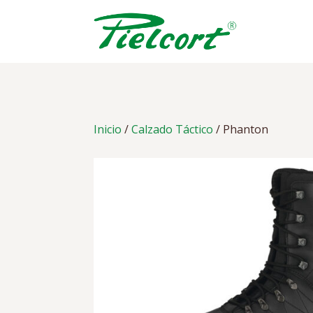
Skip
to
content
Inicio
/
Calzado Táctico
/ Phanton